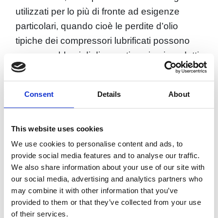
utilizzati per lo più di fronte ad esigenze
particolari, quando cioè le perdite d’olio
tipiche dei compressori lubrificati possono
creare problemi di diverso tipo sia ai prodotti
che alle persone. I compressori Oil Free
sono ideali dunque per industrie alimentari,
Consent
Details
About
industrie farmaceutiche, industrie che
producono carta e semiconduttori.
This website uses cookies
Ciascuno di questi compressori viene
We use cookies to personalise content and ads, to
etichettato con alcune indicazioni che
provide social media features and to analyse our traffic.
possono sembrare simili, ma non lo sono:
We also share information about your use of our site with
“Classe 0” e “tecnicamente oil-free”. Queste
our social media, advertising and analytics partners who
may combine it with other information that you’ve
due indicazioni stanno a rivelare il livello di
provided to them or that they’ve collected from your use
purezza dell’aria a seguito della
of their services.