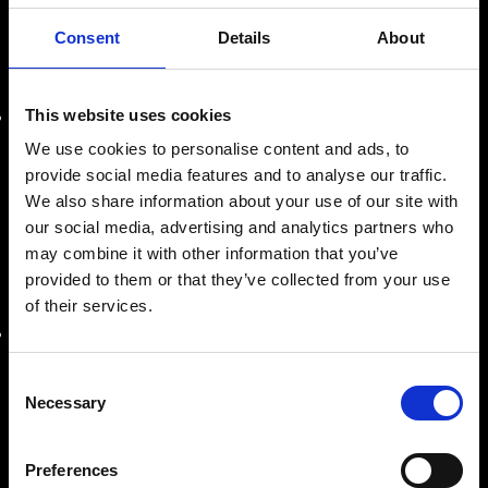
LE NOSTRE SEDI
Consent
Details
About
SEDE AMMINISTRATIVA
This website uses cookies
Roma
Via Prenestina Antica 167
We use cookies to personalise content and ads, to
00010 Gallicano nel Lazio (Roma)
provide social media features and to analyse our traffic.
We also share information about your use of our site with
info@riemitaly.com
our social media, advertising and analytics partners who
may combine it with other information that you’ve
commerciale@riemitaly.it
provided to them or that they’ve collected from your use
of their services.
SEDE OPERATIVA
Roma
Consent
Via Prenestina Nuova, km 8,500
Necessary
Selection
00010 Gallicano nel Lazio (Roma)
Preferences
commerciale@riemitaly.it