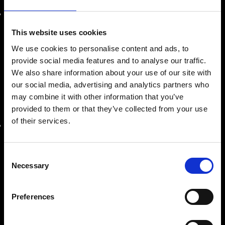
SEDE APRILIA
Via Spaccasassi, 1A,
This website uses cookies
04011, Aprilia (LT)
We use cookies to personalise content and ads, to
provide social media features and to analyse our traffic.
+39 0692062444
We also share information about your use of our site with
our social media, advertising and analytics partners who
aprilia@riemitaly.it
may combine it with other information that you’ve
provided to them or that they’ve collected from your use
of their services.
SEDE NAPOLI
Via Libero Bovio, 4
80123, Napoli (NA)
Consent
Necessary
Selection
+39 081 177 65443
Preferences
napoli@riemitaly.it