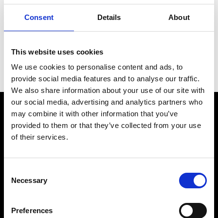
energetica e costi ridotti e possono essere
Consent
Details
About
sia acquistati che noleggiati. Per scoprire
tutte le soluzioni di aria compressa Riem
This website uses cookies
Italy, leggi la nostra pagina dedicata alla
We use cookies to personalise content and ads, to
vendita e noleggio di compressori.
provide social media features and to analyse our traffic.
We also share information about your use of our site with
our social media, advertising and analytics partners who
may combine it with other information that you’ve
provided to them or that they’ve collected from your use
of their services.
Consent
Azienda con esperienza ventennale nella vendita,
Necessary
Selection
assistenza e produzione di macchine industriali.
Preferences