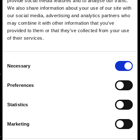
provide social media features and to analyse our traffic.
We also share information about your use of our site with
Azienda con esperienza ventennale nella vendita,
our social media, advertising and analytics partners who
assistenza e produzione di macchine industriali.
may combine it with other information that you’ve
provided to them or that they’ve collected from your use
of their services.
LE NOSTRE SEDI
Consent
Necessary
SEDE AMMINISTRATIVA
Selection
Roma
Via Prenestina Antica 167
Preferences
00010 Gallicano nel Lazio (Roma)
info@riemitaly.com
Statistics
commerciale@riemitaly.it
Marketing
SEDE OPERATIVA