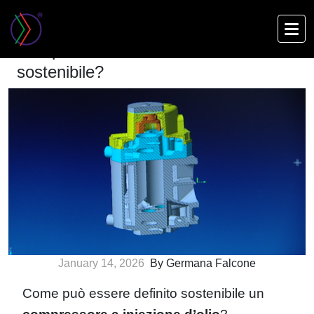
Skip
to
Compressore a iniezione d’olio: è
main
sostenibile?
content
January 14, 2026
By Germana Falcone
Come può essere definito sostenibile un