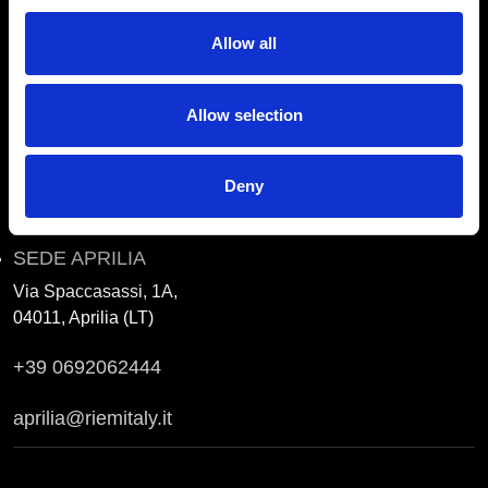
Roma
Allow all
Via Prenestina Nuova, km 8,500
00010 Gallicano nel Lazio (Roma)
Allow selection
commerciale@riemitaly.it
info@riemitaly.com
Deny
SEDE APRILIA
Via Spaccasassi, 1A,
04011, Aprilia (LT)
+39 0692062444
aprilia@riemitaly.it