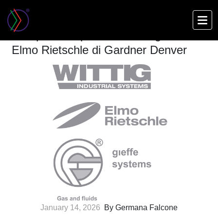
Skip
to
Compressori per vuoto Wittig ed
main
Elmo Rietschle di Gardner Denver
content
January 14, 2026
By Germana Falcone