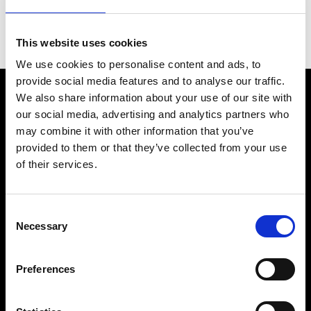
vuoto o comprimere l’aria utilizzata nelle
moderne macchine.
This website uses cookies
We use cookies to personalise content and ads, to
provide social media features and to analyse our traffic.
We also share information about your use of our site with
our social media, advertising and analytics partners who
may combine it with other information that you’ve
provided to them or that they’ve collected from your use
of their services.
Azienda con esperienza ventennale nella vendita,
assistenza e produzione di macchine industriali.
Consent
Necessary
Selection
Preferences
LE NOSTRE SEDI
SEDE AMMINISTRATIVA