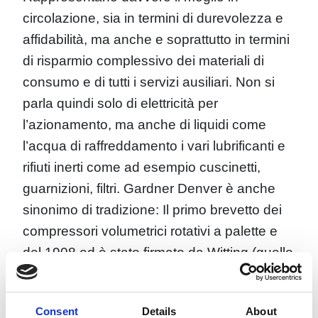
circolazione, sia in termini di durevolezza e
affidabilità, ma anche e soprattutto in termini
di risparmio complessivo dei materiali di
consumo e di tutti i servizi ausiliari. Non si
parla quindi solo di elettricità per
l’azionamento, ma anche di liquidi come
l’acqua di raffreddamento i vari lubrificanti e
rifiuti inerti come ad esempio cuscinetti,
guarnizioni, filtri. Gardner Denver è anche
sinonimo di tradizione: Il primo brevetto dei
compressori volumetrici rotativi a palette e
del 1908 ed è stato firmato da Witting (quello
che oggi è per l’appunto Gardner Denver).
Quel brevetto, è ancora oggi alla base di
Consent
Details
About
gran parte della tecnologia per generare il