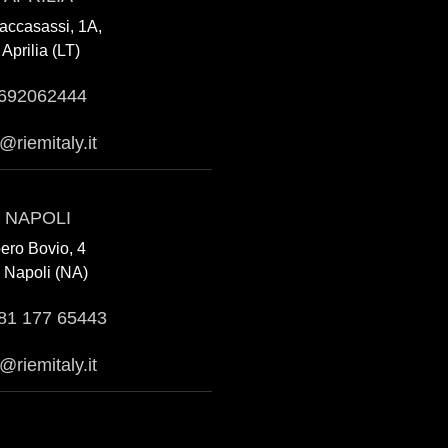
accasassi, 1A,
Aprilia (LT)
692062444
a@riemitaly.it
 NAPOLI
bero Bovio, 4
 Napoli (NA)
81 177 65443
@riemitaly.it