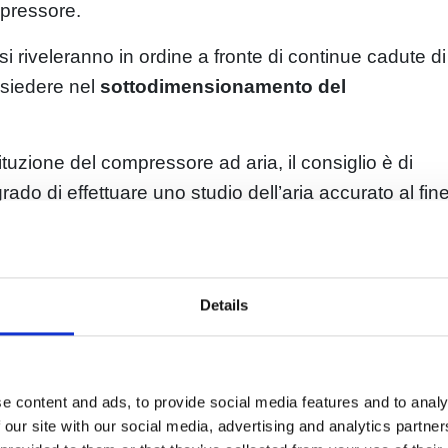
mpressore.
i riveleranno in ordine a fronte di continue cadute di
isiedere nel
sottodimensionamento del
tuzione del compressore ad aria, il consiglio è di
 grado di effettuare uno studio dell’aria accurato al fin
ficienza e necessità.
nostri contratti di manutenzione
Details
 compressore ad aria ormai
o alla fine del suo ciclo di vita e presenta insistenti
e content and ads, to provide social media features and to analy
 our site with our social media, advertising and analytics partn
 la sostituzione. Come fare affinché questa “pratica”