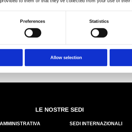
 provided to them or that they’ve collected from your use of their
accarichi l’operatività delle nostre aziende?
uare il tipo di compressore di cui si dispone e decider
Preferences
Statistics
a o meno. Il secondo passo è quello di individuare
in volume / pressione dell’aria compressa
iane che vengono compiute. Il terzo ed ultimo è quello
nzione specializzate.
Allow selection
LE NOSTRE SEDI
AMMINISTRATIVA
SEDI INTERNAZIONALI