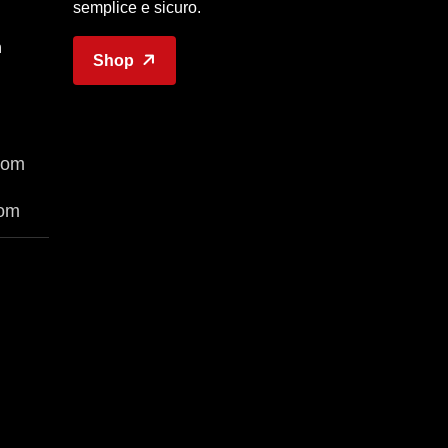
semplice e sicuro.
n
Shop
com
com