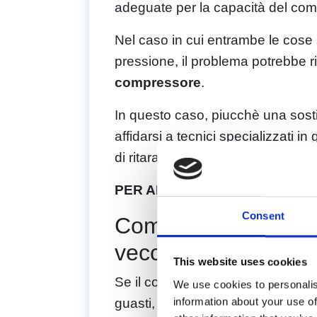
adeguate per la capacità del co
Nel caso in cui entrambe le cose s
pressione, il problema potrebbe r
compressore
.
In questo caso, piucchè una sosti
affidarsi a tecnici specializzati in
di ritarare gli impianti secondo ef
PER APPROFONDIRE
:
Scopri i 
Consent
Come sostituire un
vecchio
This website uses cookies
Se il compressore ad aria è arrivat
We use cookies to personalis
information about your use of
guasti, la soluzione è ovviamente