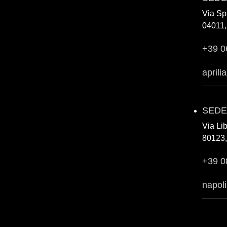
Via Sp
04011, 
+39 0
aprili
SEDE
Via Li
80123,
+39 0
napoli