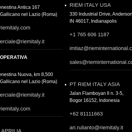
RIEM ITALY USA
enestina Antica 167
330 Industrial Drive, Anderso
Gallicano nel Lazio (Roma)
IN 46017, Indianapolis
riemitaly.com
+1 765 606 1187
rciale@riemitaly.it
imtiaz@rieminternational.
 OPERATIVA
sales@rieminternational.
enestina Nuova, km 8,500
Gallicano nel Lazio (Roma)
PT RIEM ITALY ASIA
Jalan Flamboyan II n. 3-5,
rciale@riemitaly.it
Bogor 16152, Indonesia
riemitaly.com
+62 81111663
ari.rulianto@riemitaly.it
 APRILIA