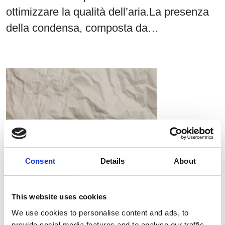
ottimizzare la qualità dell’aria.La presenza
della condensa, composta da…
Consent
Details
About
This website uses cookies
We use cookies to personalise content and ads, to
provide social media features and to analyse our traffic.
RIEM Italy Srl e l’utilizzo dell’aria compressa oil-free