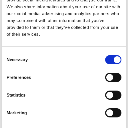
We also share information about your use of our site with
nella lavorazione della carta
our social media, advertising and analytics partners who
Uncategorized
may combine it with other information that you’ve
provided to them or that they’ve collected from your use
By
Germana Falcone
January 14, 2026
1m 26s
of their services.
RIEM Italy è un'azienda italiana
specializzata nella revisione e
Consent
manutenzione di compressori d'aria,
Necessary
Selection
essiccatori e accessori per l'industria. Uno
dei…
Preferences
Statistics
Marketing