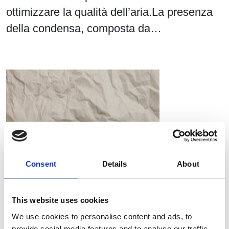
ottimizzare la qualità dell’aria.La presenza
della condensa, composta da…
Consent
Details
About
This website uses cookies
We use cookies to personalise content and ads, to
provide social media features and to analyse our traffic.
RIEM Italy Srl e l’utilizzo dell’aria compressa oil-free