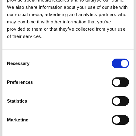
We also share information about your use of our site with
nella lavorazione della carta
our social media, advertising and analytics partners who
Uncategorized
may combine it with other information that you’ve
provided to them or that they’ve collected from your use
By
Germana Falcone
January 14, 2026
1m 26s
of their services.
RIEM Italy è un'azienda italiana
specializzata nella revisione e
Consent
manutenzione di compressori d'aria,
Necessary
Selection
essiccatori e accessori per l'industria. Uno
dei…
Preferences
Statistics
Marketing