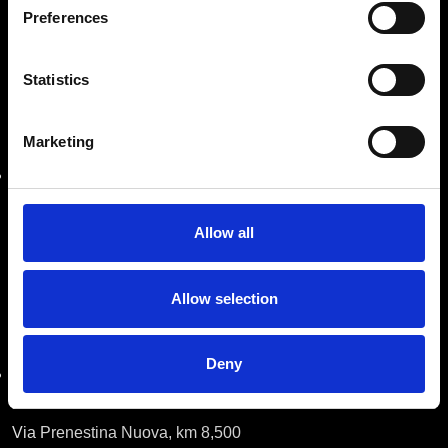
assistenza e produzione di macchine industriali.
Preferences
Statistics
LE NOSTRE SEDI
Marketing
SEDE AMMINISTRATIVA
Roma
Via Prenestina Antica 167
00010 Gallicano nel Lazio (Roma)
Allow all
info@riemitaly.com
Allow selection
commerciale@riemitaly.it
Deny
SEDE OPERATIVA
Roma
Via Prenestina Nuova, km 8,500