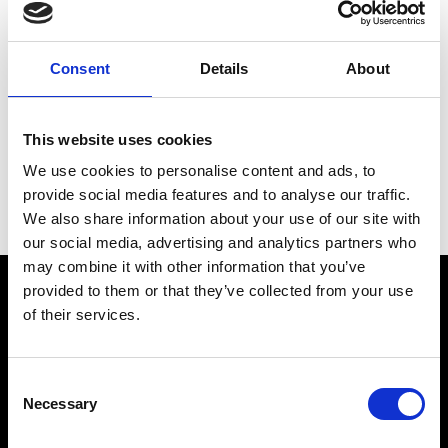
risparmio per l’azienda che utilizza i
macchinari centrifughi e va a completare e
sostenere le fasi di manutenzione ordinaria
Consent
Details
About
e straordinaria. In conclusione, e per avere
un quadro il più completo possibile, bisogna
This website uses cookies
sapere che i costi di manutenzione dei
We use cookies to personalise content and ads, to
macchinari solitamente sono il 20% del
provide social media features and to analyse our traffic.
costo totale di quel macchinario.
We also share information about your use of our site with
our social media, advertising and analytics partners who
may combine it with other information that you’ve
provided to them or that they’ve collected from your use
of their services.
Consent
Necessary
Selection
Azienda con esperienza ventennale nella vendita,