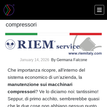
Skip
to
La manutenzione sui macchinari
main
compressori
content
January 14, 2026
By Germana Falcone
Che importanza ricopre, all’interno del
sistema economico di un’azienda, la
manutenzione sui macchinari
compressori
? Ve lo diciamo noi: tantissimo!
Seppur, di primo acchito, sembrerebbe quasi
che le due cose non abbiano nessun punto